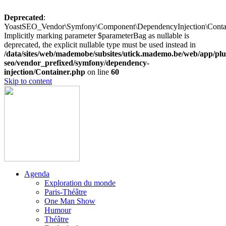
Deprecated
:
YoastSEO_Vendor\Symfony\Component\DependencyInjection\Containe
Implicitly marking parameter $parameterBag as nullable is
deprecated, the explicit nullable type must be used instead in
/data/sites/web/mademobe/subsites/utick.mademo.be/web/app/plu
seo/vendor_prefixed/symfony/dependency-
injection/Container.php
on line
60
Skip to content
Agenda
Exploration du monde
Paris-Théâtre
One Man Show
Humour
Théâtre